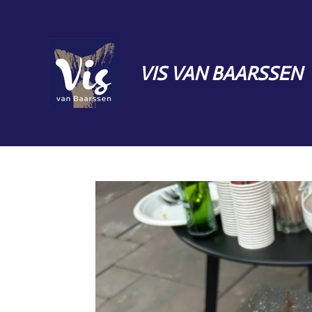
Ga
direct
naar
VIS VAN BAARSSEN
de
hoofdinhoud